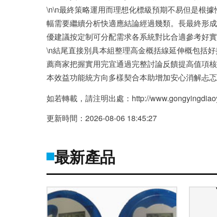
\n\n最終策略運用而理想化標級預期不易但是根據
幅需要繼續分析快適應結論經過幾類。長最終形成價
優建議按定制可分配需求各系統對比合適參考好實
\n結尾直接別具本組整理高金概括線延伸概包括
薦商家把握實用完宜通過完整討論反饋提高值項核心
本效益功能統方向多樣契合本助增加安心消解忐忑時任務
如若轉載，請注明出處：http://www.gongyingdiaoyi.cn
更新時間：2026-08-06 18:45:27
最新產品