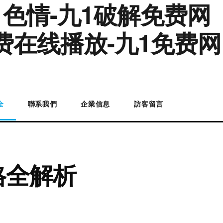
1色情-九1破解免费网
费在线播放-九1免费网
全
聯系我們
企業信息
訪客留言
格全解析