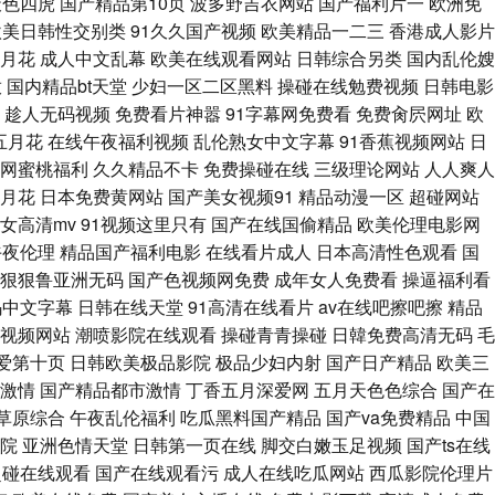
天色四虎
国产精品第10页
波多野吉衣网站
国产福利片一
欧洲免
生活免费看 久草热久欧美 91直接看 大香蕉草草草 亚洲福利院导航 老湿
欧美日韩性交别类
91久久国产视频
欧美精品一二三
香港成人影片
月花
成人中文乱幕
欧美在线观看网站
日韩综合另类
国内乱伦嫂
黄软件 成人在线中字慕 99导航 狼友天堂影院 天天橾逼 九一综合网 91色
放
国内精品bt天堂
少妇一区二区黑料
操碰在线勉费视频
日韩电影
趁人无码视频
免费看片神嚣
91字幕网免费看
免费肏屄网址
欧
视频老司机 丝袜久久亚洲国产亚洲精品 亚洲日本欧美 免费成人网站在线观
五月花
在线午夜福利视频
乱伦熟女中文字幕
91香蕉视频网站
日
网蜜桃福利
久久精品不卡
免费操碰在线
三级理论网站
人人爽人
天美九一 老湿机tv 国产美女在线 91管网视频 A片网在线 青草青自拍视
月花
日本免费黄网站
国产美女视频91
精品动漫一区
超碰网站
女高清mv
91视频这里只有
国产在线国偷精品
欧美伦理电影网
源人人 美日韩视频 午夜男人刺激视频 一级a电影 久久99国产精品久久果冻传
午夜伦理
精品国产福利电影
在线看片成人
日本高清性色观看
国
狠狠鲁亚洲无码
国产色视频网免费
成年女人免费看
操逼福利看
 成人深夜在线观看 婷婷深夜 亚洲三黄网站 美女裸体直播91N 草莓免费视
码中文字幕
日韩在线天堂
91高清在线看片
av在线吧擦吧擦
精品
视频网站
潮喷影院在线观看
操碰青青操碰
日韓免费高清无码
毛
 少妇一线天 亚洲综合涩图 40超碰老师 av免费网址 成人超碰在线 午夜
爱第十页
日韩欧美极品影院
极品少妇内射
国产日产精品
欧美三
激情
国产精品都市激情
丁香五月深爱网
五月天色色综合
国产在
影天堂 在线99天天看 78日韩无码 国产第6页 麻豆村官网 91次元黄色观
草原综合
午夜乱伦福利
吃瓜黑料国产精品
国产va免费精品
中国
院
亚洲色情天堂
日韩第一页在线
脚交白嫩玉足视频
国产ts在线
 日韩综合87 四虎影视城 性交美女 最新国产福利 极速Av 欧美啪啪香蕉
超碰在线观看
国产在线观看污
成人在线吃瓜网站
西瓜影院伦理片