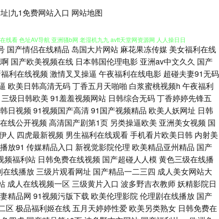
国产精品久久妇女 午夜极品网 亚洲精品白浆高清 欧美淫乱一区 国产精品久久
网址|九1免费网站入口
网站地图
看 色址AV导航 亚洲骚b网 老湿机九九 avtt天堂网资源网 人人操日日
号
国产情侣在线精品
岛国大片网站
麻花果冻传媒
美女福利在线
一页 av午夜 国产视频思妍 青青草草逼网站 成人看黄色国产 天堂影院在线观
嗯啊
国产欧美视频在线
日本韩国伦理电影
亚洲av中文久久
国产
新福利在线视频
激情叉叉操逼
午夜福利在线电影
超碰夫妻91无码
 国产欧美日韩精品区 91看频 91xxccv 老司机午夜黄色福视频 第一福
逼
欧美日韩高清无码
丁香五月天啪啪
白浆蜜桃视频h
午夜福利
三级日韩欧美
91羞羞视频网站
日韩综合无码
丁香婷婷先锋五
99人人草 蜜桃视频WWWW 99国产精品成人在线 福利视频导航我99 天天
韩日视频
91视频国产高清
91国产视频精品
欧美人妖网址
日韩
在线公开视频
高清国产剧第1页
另类操逼欧美
亚洲美女视频
国
国产www 国产六页 无码AV福利影视导航 中文字幕日韩在线观看 熟妇中文
伊人
四虎最新视频
男生福利在线观看
手机看片欧美日韩
内射美
播放91
传媒精品入口
新视觉影院伦理
欧美精品亚州精品
国产
直播 黑丝美女收集网站 福利伦理片 探花AⅤ 婷婷亚洲久久婷婷 九一豆花
视频福利站
日韩免费在线视频
国产超碰人人模
黄色三级在线播
利在线播放
三级片观看网址
国产精品一二三四
成人美女网站大
精品国产精品 爱爱导航福利网 久久人人操碰 三级久久岛国 黄色国产精品入
站
成人在线视频一区
三级黄片入口
波多野吉衣教师
妖精影院日
妻精品网
91视频污版下载
欧美伦理影院
伦理剧在线播放
国产
91豆花网页 不卡的AV 青青人妻一区 国产精品福利久久 91草莓网站入口
二区
极品福利姬在线
五月天婷婷性爱
欧美另类熟女
日韩免费在