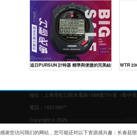
追日PURSUN 計時器 精準與便捷的完美結合
WTR 
地址：上海市虹口區水電路1388號701室（集中
電話：1521350**
Copyright © 2026
www.gongyingdiaoyi.cn
計時器
感谢您访问我们的网站，您可能还对以下资源感兴趣：长春菇鬃