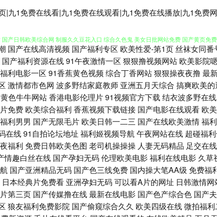
成人福利网站 亚洲网黄 久久狼友社 91网页破解免费 h91在线 欧美色图综合首页推荐 
网页|九1免费在线看|九1免费在线观看|九1免费在线播放|九1免费
黄 国产日韩欧美综合网 制服久久豆花入口 综合久色鬼 美女日批网站免费 国产黄页免费在线
潮
国产在线高清视频
国产福利专区
欧美性爱-第1页
丝袜女同番
看片 91N视频在线观看 香蕉色色尤物 蜜桃成人视频 97久久 www婷婷com 欧美第
国产福利资源在线
91午夜激情一区
狠狠撸视频网站
欧美影院
福利电影一区
91香蕉黄色视频
综合丁香网站
狠狠操夜夜撸
最
频 91色资源站 绿巨人官网 91熟女视频蝌蚪 国产麻豆久久精品日韩 欧美综合亚洲精品日韩
区
激情都市色网
波多野结家庭教师
亚洲五月天综合
搞爽欧美的
黄色牛牛网站
香港电影伦理片
91视频官方下载
结衣波多野在线
狠日狠日 成人网站www污污污 亚洲国产天堂网 午夜91伦理 九一综合网 91偷拍网 
片免费
欧美综合福利
香蕉视频下载链接
国产电影在线观看
欧美
福利男男
国产无限毛片
欧美日韩一二三
国产在线欧美激情
福利
 成人精品福利区 久色鬼色 青青草免费视频 黑丝91 91傳媒 亚洲成人网站久久 久草
码在线
91自拍论坛地址
福利姬视频导航
午夜网站在线
超碰福利
夜福利
免费日韩欧美色图
老司机操操操
人妻无码精品
足交在线
不卡视 成人无码精品久久无套 91官方网站免费观看 自慰自拍 美女bb视频 97亚洲澡逼
产情趣白丝在线
国产孕妇无码
伦理欧美电影
福利在线电影
久草
航
国产亚洲精品无码
国产色三线免费
国内操大笔AA级
免费福
禁久久精品 亚洲无码剧场 亚洲第一导航 久久艹网页 亚洲三级伦理 天美免费观看 九九
日本经典片免费看
亚洲孕妇无码
可以看A片的网址
日韩激情网
片第三页
国产传媒撸在线
最新在线电影
国产色产综合色
国产夫
鲁丝片一区 色色AV资源站 精品国偷自产国产一级 91网址直接进免费 国内夫妻麻豆传媒 
区
狼友福利免费影院
国产偷窥综合久久
欧美四级在线
微拍福利