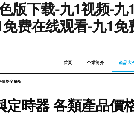
色版下载-九1视频-九
1免费在线观看-九1免
首頁
企業簡介
產品大
品價格全解析
與定時器 各類產品價