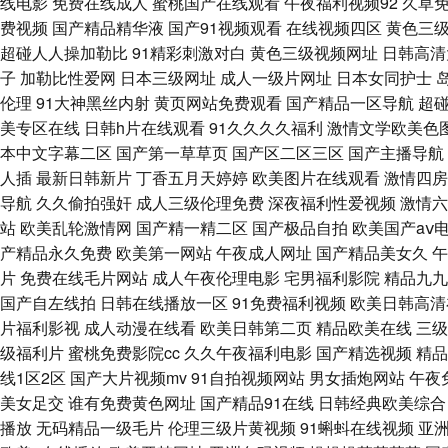
线电影
免费在线成人
蜜桃国产在线观看
午夜福利视频92
久草
中文字幕视频日韩 欧美日韩狠狠操人人爽 国产精片一区99 丝袜青青草9
费视频
国产精品精华液
国产91视频观看
在线视频四区
黄色三
超碰人人操加勒比
91精彩刺激对白
黄色三级视频网址
日韩高清
机69福利专区 av精品导航 美女射精视频 抖阴免费 色女人导航 五月天午
子
加勒比性爱网
日本三级网址
成人一级片网址
日本女同护士
伦理
91大神黑丝内射
黄页网站免费观看
国产精品一区导航
超碰
狼网站 瑟瑟视频 国产海角社区 影音先锋午夜伦理影视资源在线观看 最
美专区在线
日韩h片在线观看
91久久久久福利
激情文学欧美色
本中文字幕二区
国产第一草草页
国产区二区三区
国产主播导航
看 成人福利视频导航大全 人人色人人 天天干夜夜拍 欧美日韩999 国产
人插
最新日韩新片
丁香五月天婷婷
欧美图片在线观看
激情四房
导航
久久偷拍强奸
成人三级伦理免费
深夜福利性爱视频
激情六
频在线 国产精品尤物在线观看 91se国产 9199变态小视频大全 欧美伦
站
欧美乱轮激情网
国产精一精二区
国产极品自拍
欧美国产aⅴ
产精品永久免费
欧美第一网站
午夜成人网址
国产精品美女久
午
媒 成人日韩91 日韩在线精品 九一传媒官网 91自慰喷水 久久婷婷精品
片
免费在线毛片网站
成人午夜伦理电影
宅男福利影院
精品九九
国产自左线拍
日韩在线播放一区
91免费福利视频
欧美日韩高清
频APP 少妇资源导航 中日韩欧美 91久久精品人妻中文字幕 午夜极品网
片福利影视
成人动漫在线看
欧美日韩第二页
精品欧美在线
三级
级福利片
蜜桃免费影院cc
久久午夜福利电影
国产精选视频
精品
天堂精品久久91 玖玖午夜福利 人人干97 天天撸夜夜骑 91大片在线免费
线1区2区
国产大片视频mv
91自拍视频网站
男女插炮网站
午夜
美女足交
谁有免费黄色网址
国产精品91在线
日韩经典欧美综合
看链接 91色情免费在线观看 avtt香蕉天堂 波多丰臀后入 豆花福利在
播放
无码精品一级毛片
伦理三级片黄视频
91蝌蚪在线视频
亚