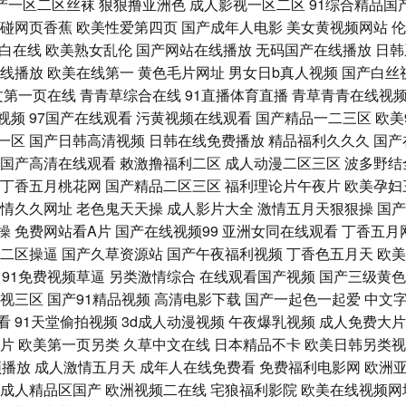
产一区二区丝袜
狠狠撸亚洲色
成人影视一区二区
91综合精品国
久不卡 欧美精品九九性 欧美α√ 国产精品美女高潮免费 91视频呦呦 欧美成在线观看免费
碰网页香蕉
欧美性爱第四页
国产成年人电影
美女黄视频网站
伦
白在线
欧美熟女乱伦
国产网站在线播放
无码国产在线播放
日韩
品视频一区 屁屁影院国产 狠狠干黑丝 91社区视频在线观看 久久久久久久久成人网 天天
线播放
欧美在线第一
黄色毛片网址
男女日b真人视频
国产白丝
文第一页在线
青青草综合在线
91直播体育直播
青草青青在线视
妇抠逼 老湿福利社日日啊啊 久草国产在线视频
视频
97国产在线观看
污黄视频在线观看
国产精品一二三区
欧美
一区
国产日韩高清视频
日韩在线免费播放
精品福利久久久
国产
国产高清在线观看
敕激撸福利二区
成人动漫二区三区
波多野结
丁香五月桃花网
国产精品二区三区
福利理论片午夜片
欧美孕妇
情久久网址
老色鬼天天操
成人影片大全
激情五月天狠狠操
国产
操
免费网站看A片
国产在线视频99
亚洲女同在线观看
丁香五月
二区操逼
国产久草资源站
国产午夜福利视频
丁香色五月天
欧美
91免费视频草逼
另类激情综合
在线观看国产视频
国产三级黄色
视三区
国产91精品视频
高清电影下载
国产一起色一起爱
中文
看
91天堂偷拍视频
3d成人动漫视频
午夜爆乳视频
成人免费大片
片
欧美第一页另类
久草中文在线
日本精品不卡
欧美日韩另类视
频播放
成人激情五月天
成年人在线免费看
免费福利电影网
欧洲
成人精品区国产
欧洲视频二在线
宅狼福利影院
欧美在线视频网