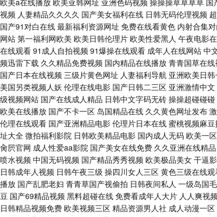
欧美a在线播放
欧美亚韩网址
亚洲色码视频
操操操草草草草
国
视频 91草草人人 91中文自拍 白丝白虎巨乳 国产精品12反差婊 精品久
视频
人妻精品久久久久
国产美女福利在线
日韩无码伦理视频
超
国产91对白在线
最新福利资源网址
免费在线看黄色
内射合集对
精品 天堂AV色吧 麻豆91 成人视频一区二区 淫网一区二区三区 91极
网站
第一福利网欧美
欧美日韩伦理片
欧美性爱黑人
午夜电影在
在线观看
91成人自拍视频
91爆操在线观看
成年人在线网站
中
频迅雷下载
久久精品免费视频
国内精品在线播放
青青国草在线
国产日本在线视频
三级片黄色网址
人妻福利导航
亚洲欧美日韩
美国另类视频人妖
伦理在线电影
国产日韩二三区
亚洲激情中文
级视频网站
国产在线成人精品
日韩中文字码无砖
操操超碰碰碰
欧美在线播放
国产不卡一区
岛国精品在线
久久黄色网址发布
激
伦理在线观看
国产亚洲精品电影
伦理片日本在线
蜜桃视频麻豆
址大全
微拍福利影院
日韩欧美精品电影
国内成人无码
欧美一区
肏屄官网
成人性爱aa影院
国产美女在线免费
久久亚洲在线精品
喷水视频
中国无码视频
国产精品秀秀视频
欧美极品美女
干逼影
日韩成年人视频
日韩午夜三级
操四川女人三区
黄色三级在线观
播放
国产乱肥老妇
青青草国产视偷拍
日韩夜间私人
一级岛国毛
豆
国产69精品视频
黑料超碰在线
免费看成年人大片
人人爽视
日韩精品视频免费
欧美视频三区
精品资源男人社
成人动漫一区