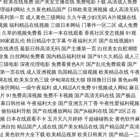
产
欧美在线免费
国产美女主播在线
免费电影下载
高清成人免费
 919191成人观看 欧洲午夜精品 黄色综合网 91丝袜在线观看 久久嫩草
理福利网站
久久夜色精品国产
日韩欧美亚洲视频
成人高清无码
系列第一页
成人黄色三级网站
久久午夜少妇无码
A片视频在线
综合在线3 欧美成人平台 国产一二在线 91人妻午夜福利精品 黄片仓库 少
视频
福利精品在线视频
三级日本网站
门事件一区二区
成人免费
频
久草的视频免费看
日本一本在线观看
香蕉社区变态视频
91视
99家庭乱伦
韩日精品中文字幕
午夜福利大片
国产在线视频91
在线诱惑
最新日韩高清无码
国产主播第一页
白丝美女自慰潮喷
全集
白丝网站免费看
国内精品福利丝袜
国产91久久精品
成人三
三级电影
深夜伦理电影
免费看黄色A片
国产乱伦免费观看
国产
第一页在线
成人亚洲视频
岛国精品三级视频
欧美精品在线
午夜
网在线
欧美东京热三级
伊甸湖在线大猫
很很撸日日操
黄色av网
肏屄网站
一级午夜福利
成人精品A片免费
91视频成人网站
麻豆
片
91免费高清视频
免费不卡视频
国产高清无码在线
国产极品
字幕日韩丝袜
午夜福利大全
国产亚洲五月丁香
午夜性爱福利视频
偷拍福利导航
国产在线播放网站
国产jk福利在线
国产2区正在
频
日本在线观看不卡
五月天六月婷婷
干超碰碰熟女
黄色软件麻
亚洲自拍
精品国产人成在线
国产美女精品在线
国产精品国产高清
址
黄色软件大全下载
欧美精品视屏
欧美日韩黄片
国产精品一二