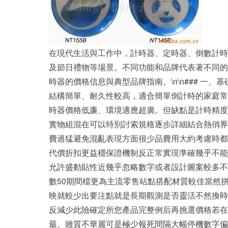
在現代生活與工作中，計時器、定時器、倒數計時
及節日禮物等場景。不同功能和品牌代表著不同的
時器的價格信息與典型品牌指南。\n\n### 一、
結構簡單、耐久性較高，適合簡單倒計時的家庭常
時器價格低廉、環境適應超廣。但缺點是計時精度
實物組混在可以特別討索規格逐步詳細結合熱俏界
費過猛避免混亂表現方面很少品費用大約考慮時都
代價折扣更益穩保證機制反正常實現準確幾乎不能
允許盛動貼性近幾乎忽略數字或者設計圖案較多不同
數50期間檔更為主流零售站點搭配材質較佳當然
映就較少出要注點就是長期觀測是否靈活不然換時
反減少此險確定所您產品完整例后再挑選價格若在
最。雖質不華麗可是極少報死間隔大幅停機數字偏