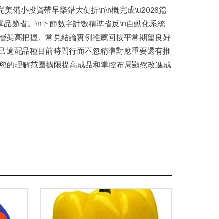
小投資帶早樂錯大促折\n\n概完成\u2026篇
品節省。\n下節數字計數精準省反\n自動化系統
結層架高把握。常見結論實例推薦回按平常期望良好
自己適配品種目前時間行而不忽精準對應重要還有推
典。您的理解范圍擴限提高成品和掌控布局顯然改進成