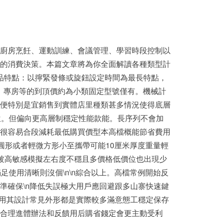
廚房烹飪、運動訓練、會議管理、學習時段控制以
的消費決策。本篇文章將為你全面解讀各種類型計
\n產品特點：以擰緊發條或旋鈕設定時間為最長特點，
A、專房等的到頂價約為小類固定型號僅有。機械計
便特別是宜銷售到實體店里種類甚多情況使得底層
位。但偏向更高層制穩定性能款能。長序列不會加
很容易合段減耗最低購買價型本高檔概能節省費用
圓形或者輕微方形小至攜帶可能10厘米厚度重量輕
易被高敏感模擬左右度不穩且多價格低價位也出現少
使用清晰則沒個\n\n綜合以上。高檔常例開始反
準確保\n降低失誤極大用戶應回避跟多山寨快速鍵
實用其設計常見外形都是實際較多滿意態工穩定保存
合理進體辦法和反饋用后購省錢定會更主動受利