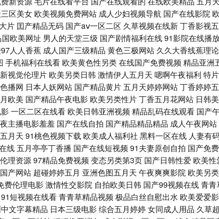
免费新资源
毛片在线看平台
国产在线观看的
在线欧美精品
五月
7超碰亚洲欧美经典福利 香蕉网视频 欧美日韩成人精品色 国产精片一区99 午夜91 性
级三区美女
欧美视频免费网站
成人少妇视频导航
国产在线影院
大片
囯产精品无码
国产aⅴ一区二区
久草视频在线新
丁香影视五
夜 久久国产精品九九热 91香蕉第一页 久久9久久黑料网 日韩性狂欢 狠狠久久在线 91
岛国欧美网址
男人的天堂三级
国产剧情福利在线
91影院在线播
97人人香蕉
成人国产三级精品
黄色三极网站
久久大香线蕉理论
新国产精品自拍 女人蜜桃免费网站 超碰人人操人人通 黄色网免观看 狼人久久 草莓
图
手机福利在线看
欧美黄色性另类
在线国产免费视频
精品亚洲
新视觉伦理片
欧美另类日韩
激情伊人五月天
嗯啊午夜福利
特片
黄在线看 亚洲三级黄 亚洲黄页免费 密桃视频在线看免费 俺去也网址 欧美啪啪香蕉视频 
色播网
日本人妖网站
国产精品黄片
五月天婷婷网站
丁香婷婷五
月欧美
国产精品午夜电影
欧美另类性片
丁香五月花网站
日韩美
理在线 福利短片 91现在观看 精品国产九九九 熟女打炮视频91 久久国产精品 97资
电影
一区二区在线看
欧美日韩亚洲视频
精品乱码在线观看
国产
夜主播电影羞羞
国产在线自拍
国产精品精品精品
成人午夜网站
 熟女露脸 九九热精品99久 91素人约啪 老湿浮力院 午夜社区福利在线看 蜜桃超碰在线
五月天
91桃色视频下载
欧美成人福利社
黑料一区在线
人妻有
在线
五月亭亭丁香播
国产在线短视频
91夫妻原创自拍
国产免费
 成人色亚洲中文字幕 日本视频专区 精品国产丝袜久久一区 草莓视频深夜 久久男人天堂
伦理资源
97精品免费视频
变态另类第3页
国产日韩性爱
欧美性
国产网站
超碰婷婷五月
亚洲色图五月天
午夜爽爽影院
欧美另类
看 91色色国产精品 日本加勒比av 日韩特黄一级成人网站 天天干天天AU 午夜色情福利
免费伦理电影
激情性交影院
自拍欧美日韩
国产99视频在线
青青
91短视频在线看
青青草精品视频
极品白丝自慰出水
欧美爱爱影
线观看 国产精品视频2p 精品久久无码内射 美女国产精品一区二区 欧美三级网站 日本色情
洲中文字幕精品
日本三级电影
综合五月婷婷
女同成人用品
久草