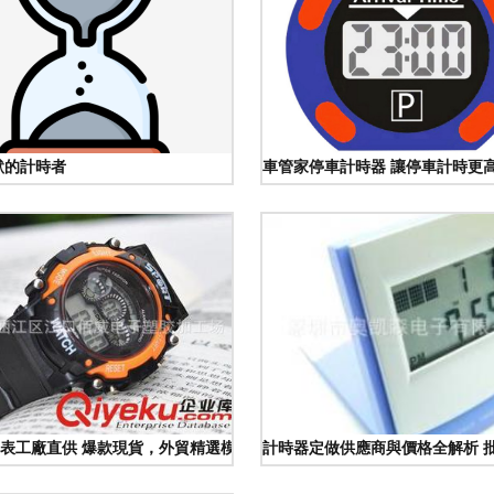
默的計時者
車管家停車計時器 讓停車計時更
科技與用途
表工廠直供 爆款現貨，外貿精選模型588全新發布
計時器定做供應商與價格全解析 